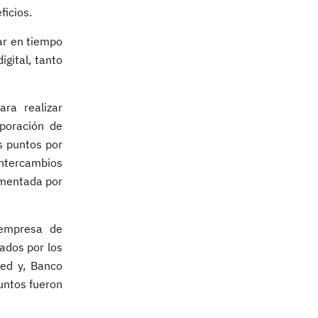
ficios.
ar en tiempo
igital, tanto
ra realizar
poración de
s puntos por
intercambios
umentada por
-empresa de
ados por los
red y, Banco
untos fueron