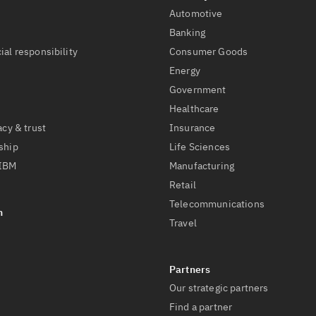
Automotive
t
Banking
ial responsibility
Consumer Goods
Energy
Government
Healthcare
acy & trust
Insurance
ship
Life Sciences
 IBM
Manufacturing
Retail
Telecommunications
Travel
Our strategic partners
Find a partner