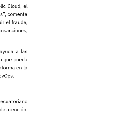
ic Cloud, el
ís”, comenta
r el fraude,
ransacciones,
 ayuda a las
ca que pueda
aforma en la
DevOps.
 ecuatoriano
de atención.