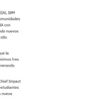
 (IA), IBM
 comunidades
IA con
ando nuevos
ollo
que la
óximos tres
generando
 Chief Impact
estudiantes
na nueva