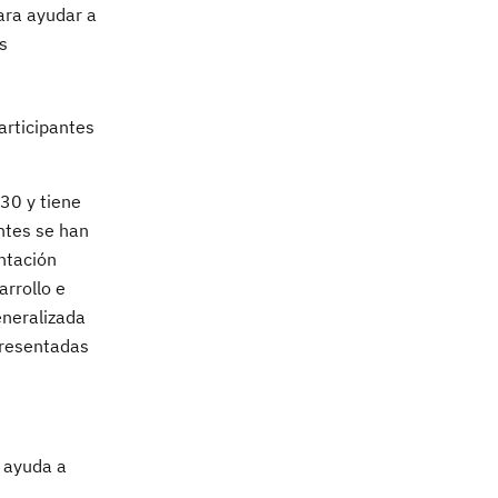
ara ayudar a
s
articipantes
30 y tiene
ntes se han
ntación
arrollo e
eneralizada
presentadas
 ayuda a