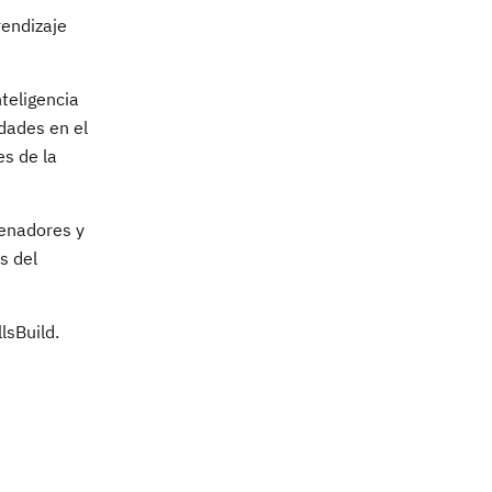
rendizaje
teligencia
idades en el
es de la
renadores y
s del
llsBuild.