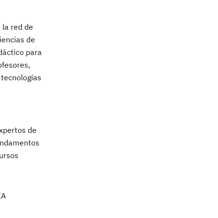
 la red de
iencias de
dáctico para
ofesores,
 tecnologías
expertos de
fundamentos
cursos
IA