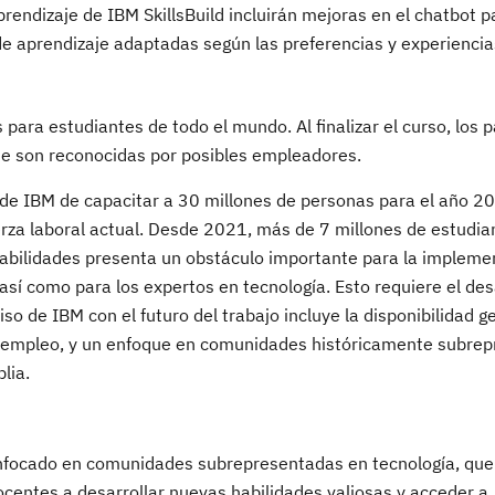
rendizaje de IBM SkillsBuild incluirán mejoras en el chatbot p
s de aprendizaje adaptadas según las preferencias y experiencia
para estudiantes de todo el mundo. Al finalizar el curso, los p
ue son reconocidas por posibles empleadores.
de IBM de capacitar a 30 millones de personas para el año 20
erza laboral actual. Desde 2021, más de 7 millones de estudia
 habilidades presenta un obstáculo importante para la impleme
s, así como para los expertos en tecnología. Esto requiere el des
so de IBM con el futuro del trabajo incluye la disponibilidad g
a el empleo, y un enfoque en comunidades históricamente subre
plia.
nfocado en comunidades subrepresentadas en tecnología, que
docentes a desarrollar nuevas habilidades valiosas y acceder a