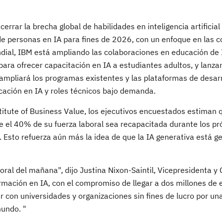
cerrar la brecha global de habilidades en inteligencia artificial
de personas en IA para fines de 2026, con un enfoque en las
ndial, IBM está ampliando las colaboraciones en educación de 
ara ofrecer capacitación en IA a estudiantes adultos, y lanz
 ampliará los programas existentes y las plataformas de desarr
cación en IA y roles técnicos bajo demanda.
stitute of Business Value, los ejecutivos encuestados estiman 
e el 40% de su fuerza laboral sea recapacitada durante los pr
l. Esto refuerza aún más la idea de que la IA generativa está 
oral del mañana", dijo Justina Nixon-Saintil, Vicepresidenta y
ormación en IA, con el compromiso de llegar a dos millones de 
r con universidades y organizaciones sin fines de lucro por u
mundo. "