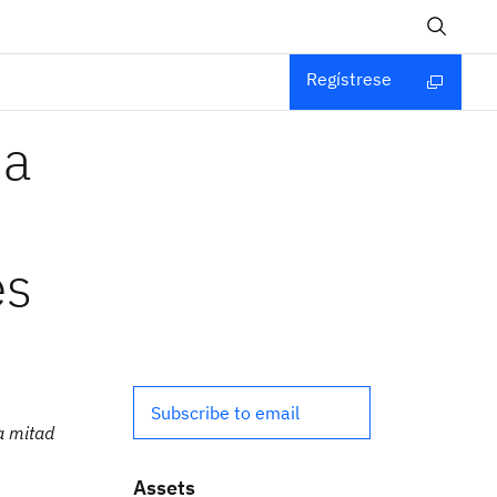
Regístrese
úa
es
Subscribe to email
a mitad
Assets