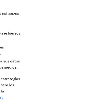
s esfuerzos
en esfuerzos
 en
.
a sus datos
ran medida.
 estrategias
 para los
 la
rt