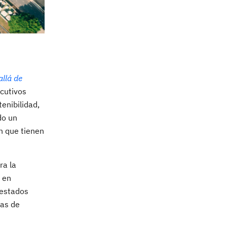
llá de
cutivos
enibilidad,
do un
n que tienen
ra la
o en
uestados
vas de