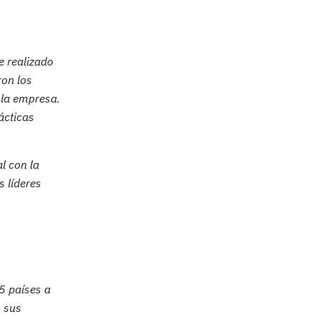
e realizado
ron los
 la empresa.
ácticas
l con la
s líderes
5 países a
n sus