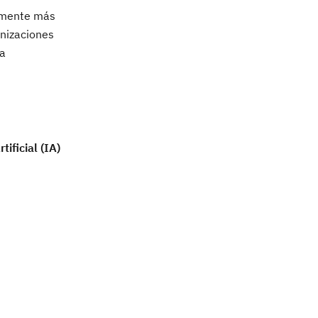
almente más
anizaciones
la
ificial (IA)