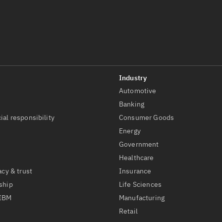
Automotive
t
Banking
ial responsibility
Consumer Goods
Energy
Government
Healthcare
acy & trust
Insurance
ship
Life Sciences
 IBM
Manufacturing
Retail