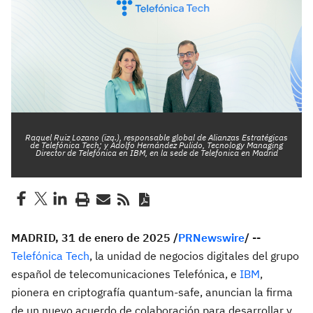
Raquel Ruiz Lozano (izq.), responsable global de Alianzas Estratégicas
de Telefónica Tech; y Adolfo Hernández Pulido, Tecnology Managing
Director de Telefónica en IBM, en la sede de Telefonica en Madrid
MADRID
,
31 de enero de 2025
/
PRNewswire
/ --
Telefónica Tech
,
la unidad de negocios digitales del grupo
español de telecomunicaciones Telefónica, e
IBM
,
pionera en criptografía quantum-safe, anuncian la firma
de un nuevo acuerdo de colaboración para desarrollar y