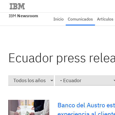
IBM
Newsroom
Inicio
Comunicados
Artículos
Ecuador press rele
Year
Category
Banco del Austro es
experiencia al client