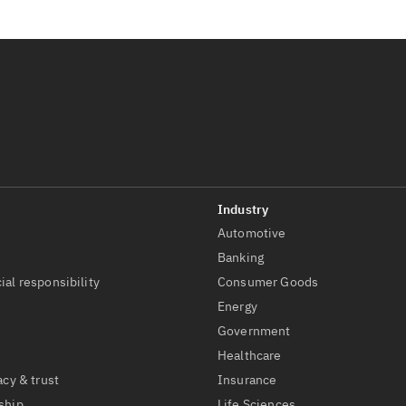
Automotive
t
Banking
ial responsibility
Consumer Goods
Energy
Government
Healthcare
acy & trust
Insurance
ship
Life Sciences