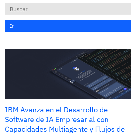
Keywords
Ir
IBM Avanza en el Desarrollo de
Software de IA Empresarial con
Capacidades Multiagente y Flujos de