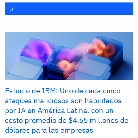
Ir
Estudio de IBM: Uno de cada cinco
ataques maliciosos son habilitados
por IA en América Latina, con un
costo promedio de $4.65 millones de
dólares para las empresas