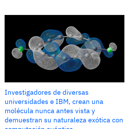
Investigadores de diversas
universidades e IBM, crean una
molécula nunca antes vista y
demuestran su naturaleza exótica con
computación cuántica