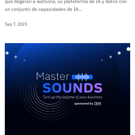
que llegarán a watsonx, su plataforma de IA y datos con
un conjunto de capacidades de IA...
Sep 7, 2023